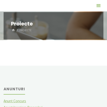
Skip
Scoala
to
Suseni
content
Proiecte
HOME
PROIECTE
ANUNTURI
Anunt Concurs