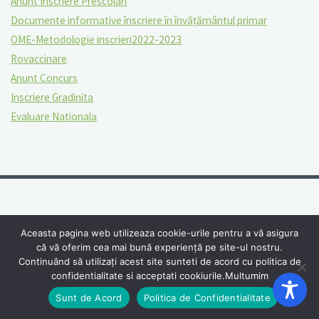
Anunt Inscriere Prescolari
Documente informative înscriere în învățământul primar
OME-Metodologie inscrieri2022-2023
Rovaccinare
Anunt Concurs
Inscriere Gradinita
Evaluare Nationala
Aceasta pagina web utilizeaza cookie-urile pentru a vă asigura
că vă oferim cea mai bună experiență pe site-ul nostru.
Continuând să utilizați acest site sunteti de acord cu politica de
confidentialitate si acceptati cookiurile.Multumim
Sunt de Acord
Politica de Confidentialitate