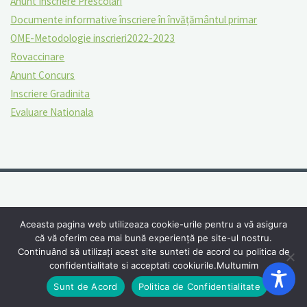
Anunt Inscriere Prescolari
Documente informative înscriere în învățământul primar
OME-Metodologie inscrieri2022-2023
Rovaccinare
Anunt Concurs
Inscriere Gradinita
Evaluare Nationala
Aceasta pagina web utilizeaza cookie-urile pentru a vă asigura
că vă oferim cea mai bună experiență pe site-ul nostru.
Continuând să utilizați acest site sunteti de acord cu politica de
confidentialitate si acceptati cookiurile.Multumim
Sunt de Acord
Politica de Confidentialitate