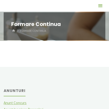
Skip
Scoala
to
Suseni
content
Formare Continua
HOME
FORMARE CONTINUA
ANUNTURI
Anunt Concurs